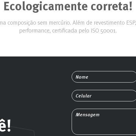
Ecologicamente correta!
ma composição sem mercúrio. Além de revestimento ESP
performance, certificada pelo ISO 50001.
ê!