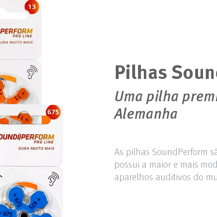
Pilhas Sou
Uma pilha prem
Alemanha
As pilhas SoundPerform sã
possui a maior e mais mod
aparelhos auditivos do m