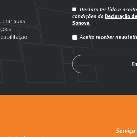
Declaro ter lido e aceit
condições da
Declaração d
 tirar suas
Sonova.
ações
eabilitação
Aceito receber newslett
En
Serviço