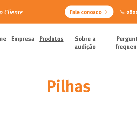
o Cliente
Fale conosco
0800
me
Empresa
Produtos
Sobre a
Pergun
audição
frequen
Pilhas