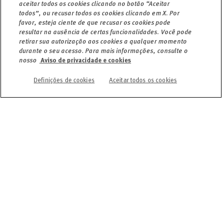
aceitar todos os cookies clicando no botão “Aceitar
todos”, ou recusar todos os cookies clicando em X. Por
favor, esteja ciente de que recusar os cookies pode
resultar na ausência de certas funcionalidades. Você pode
retirar sua autorização aos cookies a qualquer momento
durante o seu acesso. Para mais informações, consulte o
nosso
Aviso de privacidade e cookies
Definições de cookies
Aceitar todos os cookies
Declaro ter lido e aceito integralmente os termos e
condições da
Declaração de Proteção de Dados do
Grupo Sonova.