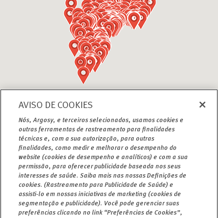
AVISO DE COOKIES
Nós, Argosy, e terceiros selecionados, usamos cookies e
outras ferramentas de rastreamento para finalidades
técnicas e, com a sua autorização, para outras
Queremos ajudar você!
finalidades, como medir e melhorar o desempenho do
website (cookies de desempenho e analíticos) e com a sua
permissão, para oferecer publicidade baseada nos seus
interesses de saúde. Saiba mais nas nossas Definições de
cookies. (Rastreamento para Publicidade de Saúde) e
Conte com o time Argosy para tirar suas dúvidas, atender
assisti-lo em nossas iniciativas de marketing (cookies de
segmentação e publicidade). Você pode gerenciar suas
suas solicitações relacionadas aos cuidados e reabilitação
preferências clicando no link “Preferências de Cookies”,
auditiva